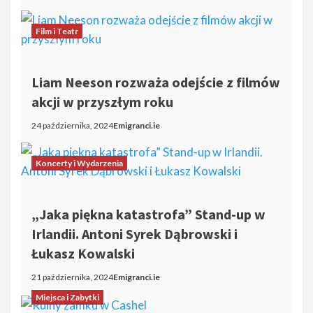
Film i Teatr
Liam Neeson rozważa odejście z filmów
akcji w przyszłym roku
24 października, 2024
Emigranci.ie
Koncerty i Wydarzenia
„Jaka piękna katastrofa” Stand-up w
Irlandii. Antoni Syrek Dąbrowski i
Łukasz Kowalski
21 października, 2024
Emigranci.ie
Miejsca i Zabytki