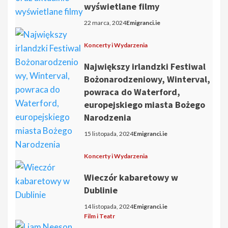
wyświetlane filmy
22 marca, 2024
Emigranci.ie
Koncerty i Wydarzenia
Największy irlandzki Festiwal
Bożonarodzeniowy, Winterval,
powraca do Waterford,
europejskiego miasta Bożego
Narodzenia
15 listopada, 2024
Emigranci.ie
Koncerty i Wydarzenia
Wieczór kabaretowy w
Dublinie
14 listopada, 2024
Emigranci.ie
Film i Teatr