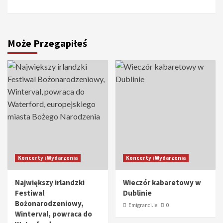
Może Przegapiłeś
Koncerty i Wydarzenia
Koncerty i Wydarzenia
Największy irlandzki
Wieczór kabaretowy w
Festiwal
Dublinie
Bożonarodzeniowy,
Emigranci.ie
0
Winterval, powraca do