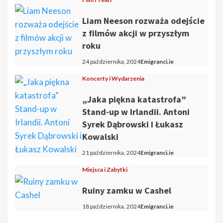
Liam Neeson rozważa odejście
z filmów akcji w przyszłym
roku
24 października, 2024
Emigranci.ie
Koncerty i Wydarzenia
„Jaka piękna katastrofa”
Stand-up w Irlandii. Antoni
Syrek Dąbrowski i Łukasz
Kowalski
21 października, 2024
Emigranci.ie
Miejsca i Zabytki
Ruiny zamku w Cashel
18 października, 2024
Emigranci.ie