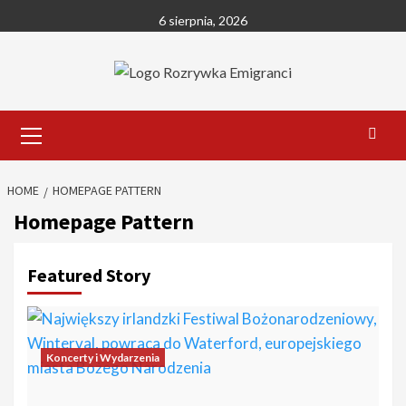
Skip
6 sierpnia, 2026
to
content
Primary
Menu
HOME
HOMEPAGE PATTERN
Homepage Pattern
Featured Story
Koncerty i Wydarzenia