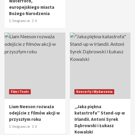
Waterford,
europejskiego miasta
Bożego Narodzenia
Emigranci.ie
0
Film i Teatr
Koncerty i Wydarzenia
Liam Neeson rozważa
„Jaka piękna
odejście z filmów akcji w
katastrofa” Stand-up w
przyszłym roku
Irlandii. Antoni Syrek
Dąbrowski i Łukasz
Emigranci.ie
0
Kowalski