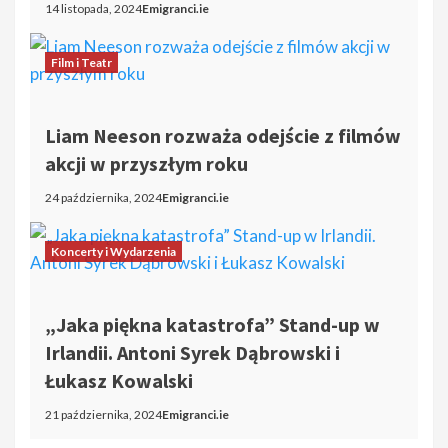
14 listopada, 2024
Emigranci.ie
Film i Teatr
Liam Neeson rozważa odejście z filmów
akcji w przyszłym roku
24 października, 2024
Emigranci.ie
Koncerty i Wydarzenia
„Jaka piękna katastrofa” Stand-up w
Irlandii. Antoni Syrek Dąbrowski i
Łukasz Kowalski
21 października, 2024
Emigranci.ie