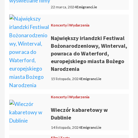
22 marca, 2024
Emigranci.ie
Koncerty i Wydarzenia
Największy irlandzki Festiwal
Bożonarodzeniowy, Winterval,
powraca do Waterford,
europejskiego miasta Bożego
Narodzenia
15 listopada, 2024
Emigranci.ie
Koncerty i Wydarzenia
Wieczór kabaretowy w
Dublinie
14 listopada, 2024
Emigranci.ie
Film i Teatr