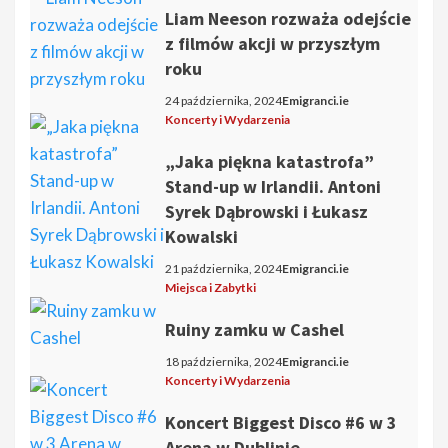
Liam Neeson rozważa odejście
z filmów akcji w przyszłym
roku
24 października, 2024
Emigranci.ie
Koncerty i Wydarzenia
„Jaka piękna katastrofa”
Stand-up w Irlandii. Antoni
Syrek Dąbrowski i Łukasz
Kowalski
21 października, 2024
Emigranci.ie
Miejsca i Zabytki
Ruiny zamku w Cashel
18 października, 2024
Emigranci.ie
Koncerty i Wydarzenia
Koncert Biggest Disco #6 w 3
Arena w Dublinie