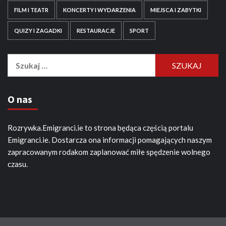
FILM I TEATR
KONCERTY I WYDARZENIA
MIEJSCA I ZABYTKI
QUIZY I ZAGADKI
RESTAURACJE
SPORT
Szukaj:
O nas
Rozrywka.Emigranci.ie to strona będąca częścią portalu
Emigranci.ie. Dostarcza ona informacji pomagających naszym
zapracowanym rodakom zaplanować miłe spędzenie wolnego
czasu.