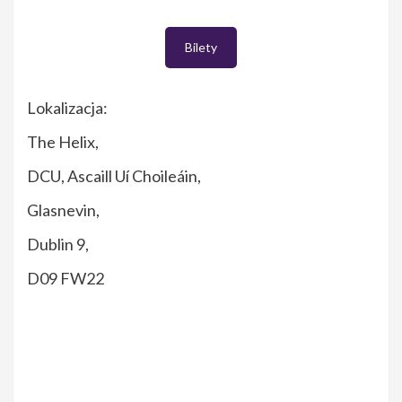
Bilety
Lokalizacja:
The Helix,
DCU, Ascaill Uí Choileáin,
Glasnevin,
Dublin 9,
D09 FW22