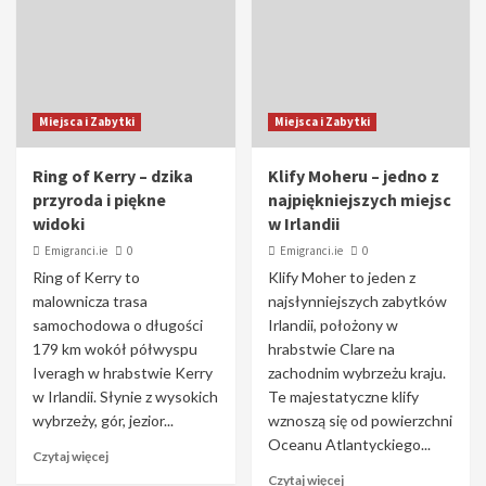
Miejsca i Zabytki
Miejsca i Zabytki
Ring of Kerry – dzika
Klify Moheru – jedno z
przyroda i piękne
najpiękniejszych miejsc
widoki
w Irlandii
Emigranci.ie
0
Emigranci.ie
0
Ring of Kerry to
Klify Moher to jeden z
malownicza trasa
najsłynniejszych zabytków
samochodowa o długości
Irlandii, położony w
179 km wokół półwyspu
hrabstwie Clare na
Iveragh w hrabstwie Kerry
zachodnim wybrzeżu kraju.
w Irlandii. Słynie z wysokich
Te majestatyczne klify
wybrzeży, gór, jezior...
wznoszą się od powierzchni
Oceanu Atlantyckiego...
Czytaj więcej
Czytaj więcej