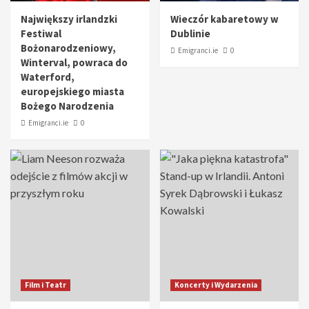
Największy irlandzki
Wieczór kabaretowy w
Festiwal
Dublinie
Bożonarodzeniowy,
Emigranci.ie
0
Winterval, powraca do
Waterford,
europejskiego miasta
Bożego Narodzenia
Emigranci.ie
0
Film i Teatr
Koncerty i Wydarzenia