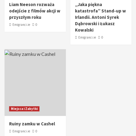
Liam Neeson rozważa
„Jaka piękna
odejście z filmów akcji w
katastrofa” Stand-up w
przyszłym roku
Irlandii. Antoni Syrek
Dąbrowski i Łukasz
Emigranci.ie
0
Kowalski
Emigranci.ie
0
Miejsca i Zabytki
Ruiny zamku w Cashel
Emigranci.ie
0