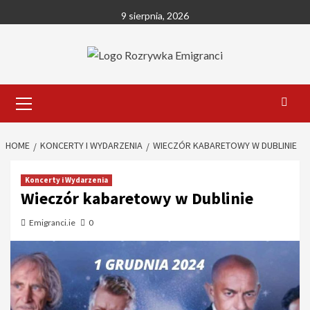
Skip
9 sierpnia, 2026
to
content
Primary
Menu
HOME
KONCERTY I WYDARZENIA
WIECZÓR KABARETOWY W DUBLINIE
Koncerty i Wydarzenia
Wieczór kabaretowy w Dublinie
Emigranci.ie
0