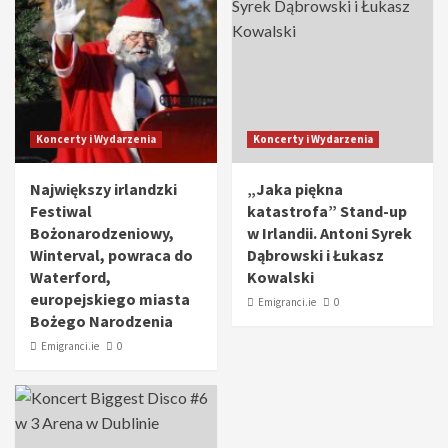
Koncerty i Wydarzenia
Koncerty i Wydarzenia
Największy irlandzki
„Jaka piękna
Festiwal
katastrofa” Stand-up
Bożonarodzeniowy,
w Irlandii. Antoni Syrek
Winterval, powraca do
Dąbrowski i Łukasz
Waterford,
Kowalski
europejskiego miasta
Emigranci.ie
0
Bożego Narodzenia
Emigranci.ie
0