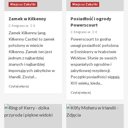
Miejsca i Zabytki
Miejsca i Zabytki
Zamek w Kilkenny
Posiadłość i ogrody
Powerscourt
Emigranci.ie
0
Emigranci.ie
0
Zamek Kilkenny (ang.
Kilkenny Castle) to zamek
Powerscourt to godna
położony w mieście
uwagi posiadłość położona
Kilkenny. Zamek ten jest
w Enniskerry w hrabstwie
jednym z najbardziej
Wicklow. Słynie ze swoich
znanych i najbardziej
wspaniałych ogrodów i
imponujących zabytków w
zabytkowej rezydencji.
Irlandii. Został...
Początki posiadłości sięgają
XIII wieku, kiedy...
Czytaj więcej
Czytaj więcej