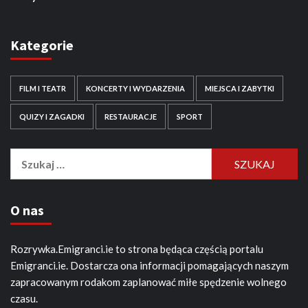
Kategorie
FILM I TEATR
KONCERTY I WYDARZENIA
MIEJSCA I ZABYTKI
QUIZY I ZAGADKI
RESTAURACJE
SPORT
Szukaj:
O nas
Rozrywka.Emigranci.ie to strona będąca częścią portalu
Emigranci.ie. Dostarcza ona informacji pomagających naszym
zapracowanym rodakom zaplanować miłe spędzenie wolnego
czasu.