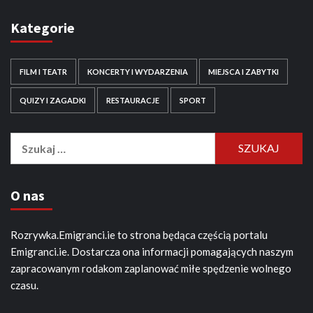
Kategorie
FILM I TEATR
KONCERTY I WYDARZENIA
MIEJSCA I ZABYTKI
QUIZY I ZAGADKI
RESTAURACJE
SPORT
Szukaj:
O nas
Rozrywka.Emigranci.ie to strona będąca częścią portalu
Emigranci.ie. Dostarcza ona informacji pomagających naszym
zapracowanym rodakom zaplanować miłe spędzenie wolnego
czasu.