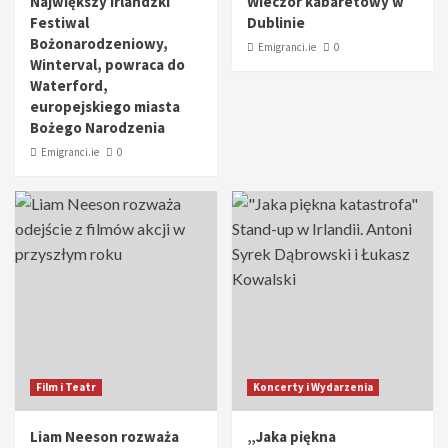
Największy irlandzki
Wieczór kabaretowy w
Festiwal
Dublinie
Bożonarodzeniowy,
Emigranci.ie
0
Winterval, powraca do
Waterford,
europejskiego miasta
Bożego Narodzenia
Emigranci.ie
0
Film i Teatr
Koncerty i Wydarzenia
Liam Neeson rozważa
„Jaka piękna