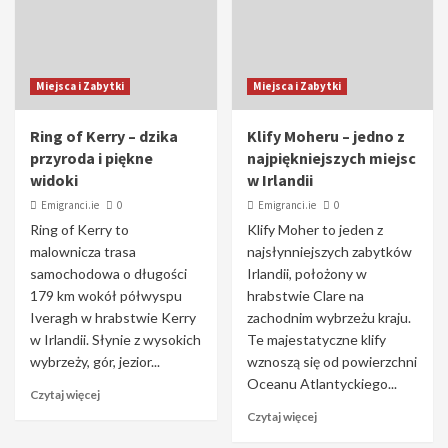
Miejsca i Zabytki
Miejsca i Zabytki
Ring of Kerry – dzika
Klify Moheru – jedno z
przyroda i piękne
najpiękniejszych miejsc
widoki
w Irlandii
Emigranci.ie
0
Emigranci.ie
0
Ring of Kerry to
Klify Moher to jeden z
malownicza trasa
najsłynniejszych zabytków
samochodowa o długości
Irlandii, położony w
179 km wokół półwyspu
hrabstwie Clare na
Iveragh w hrabstwie Kerry
zachodnim wybrzeżu kraju.
w Irlandii. Słynie z wysokich
Te majestatyczne klify
wybrzeży, gór, jezior...
wznoszą się od powierzchni
Oceanu Atlantyckiego...
Czytaj więcej
Czytaj więcej