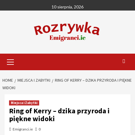
Skip
10 sierpnia, 2026
to
content
Primary
Menu
HOME
MIEJSCA I ZABYTKI
RING OF KERRY – DZIKA PRZYRODA I PIĘKNE
WIDOKI
Miejsca i Zabytki
Ring of Kerry – dzika przyroda i
piękne widoki
Emigranci.ie
0