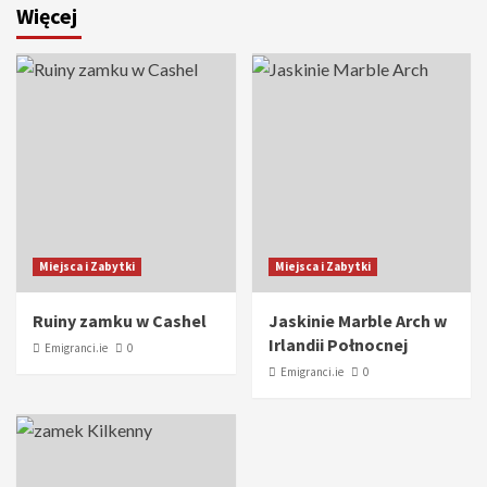
Więcej
Miejsca i Zabytki
Miejsca i Zabytki
Ruiny zamku w Cashel
Jaskinie Marble Arch w
Irlandii Połnocnej
Emigranci.ie
0
Emigranci.ie
0