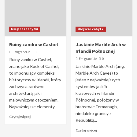
Miejsca i Zabytki
Miejsca i Zabytki
Ruiny zamku w Cashel
Jaskinie Marble Arch w
Irlandii Połnocnej
Emigranci.ie
0
Emigranci.ie
0
Ruiny zamku w Cashel,
znane jako Rock of Cashel,
Jaskinie Marble Arch (ang.
to imponujący kompleks
Marble Arch Caves) to
historyczny w Irlandii, który
jeden z najważniejszych
zachwyca zarówno
systemów jaskiń
architekturą, jak i
krasowych w Irlandii
malowniczym otoczeniem.
Północnej, położony w
Najważniejsze elementy...
hrabstwie Fermanagh,
niedaleko granicy z
Czytaj więcej
Republiką...
Czytaj więcej