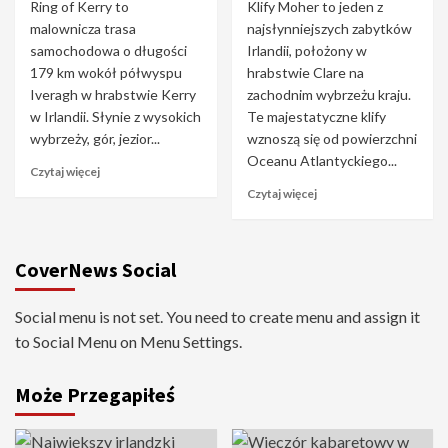
Ring of Kerry to
Klify Moher to jeden z
malownicza trasa
najsłynniejszych zabytków
samochodowa o długości
Irlandii, położony w
179 km wokół półwyspu
hrabstwie Clare na
Iveragh w hrabstwie Kerry
zachodnim wybrzeżu kraju.
w Irlandii. Słynie z wysokich
Te majestatyczne klify
wybrzeży, gór, jezior...
wznoszą się od powierzchni
Oceanu Atlantyckiego...
Czytaj więcej
Czytaj więcej
CoverNews Social
Social menu is not set. You need to create menu and assign it
to Social Menu on Menu Settings.
Może Przegapiłeś