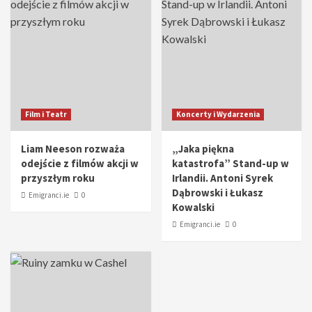
Film i Teatr
Koncerty i Wydarzenia
Liam Neeson rozważa
„Jaka piękna
odejście z filmów akcji w
katastrofa” Stand-up w
przyszłym roku
Irlandii. Antoni Syrek
Dąbrowski i Łukasz
Emigranci.ie
0
Kowalski
Emigranci.ie
0