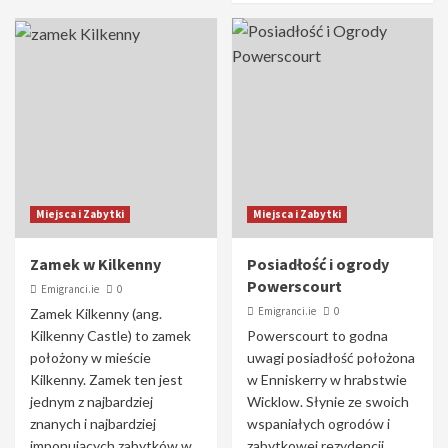
Miejsca i Zabytki
Miejsca i Zabytki
Zamek w Kilkenny
Posiadłość i ogrody
Powerscourt
Emigranci.ie
0
Emigranci.ie
0
Zamek Kilkenny (ang.
Kilkenny Castle) to zamek
Powerscourt to godna
położony w mieście
uwagi posiadłość położona
Kilkenny. Zamek ten jest
w Enniskerry w hrabstwie
jednym z najbardziej
Wicklow. Słynie ze swoich
znanych i najbardziej
wspaniałych ogrodów i
imponujących zabytków w
zabytkowej rezydencji.