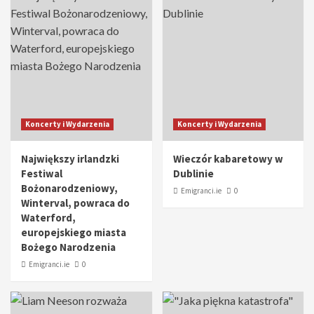
Koncerty i Wydarzenia
Koncerty i Wydarzenia
Największy irlandzki
Wieczór kabaretowy w
Festiwal
Dublinie
Bożonarodzeniowy,
Emigranci.ie
0
Winterval, powraca do
Waterford,
europejskiego miasta
Bożego Narodzenia
Emigranci.ie
0