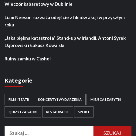
Wieczór kabaretowy w Dublinie
Liam Neeson rozważa odejście z filmów akcji w przyszłym
roku
„Jaka piękna katastrofa” Stand-up w Irlandii. Antoni Syrek
Dąbrowski i Łukasz Kowalski
Ruiny zamku w Cashel
Kategorie
FILM I TEATR
KONCERTY I WYDARZENIA
MIEJSCA I ZABYTKI
QUIZY I ZAGADKI
RESTAURACJE
SPORT
Szukaj: