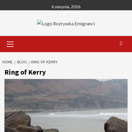
Skip
6 sierpnia, 2026
to
content
Primary
Menu
HOME
BLOG
RING OF KERRY
Ring of Kerry