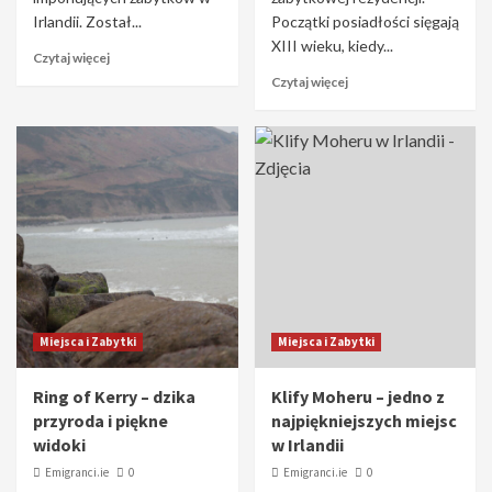
Irlandii. Został...
Początki posiadłości sięgają
XIII wieku, kiedy...
Czytaj więcej
Czytaj więcej
Miejsca i Zabytki
Miejsca i Zabytki
Ring of Kerry – dzika
Klify Moheru – jedno z
przyroda i piękne
najpiękniejszych miejsc
widoki
w Irlandii
Emigranci.ie
0
Emigranci.ie
0