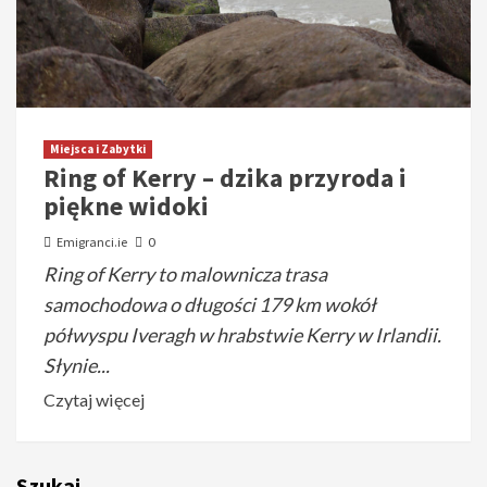
Miejsca i Zabytki
Ring of Kerry – dzika przyroda i
piękne widoki
Emigranci.ie
0
Ring of Kerry to malownicza trasa
samochodowa o długości 179 km wokół
półwyspu Iveragh w hrabstwie Kerry w Irlandii.
Słynie...
Czytaj więcej
Szukaj