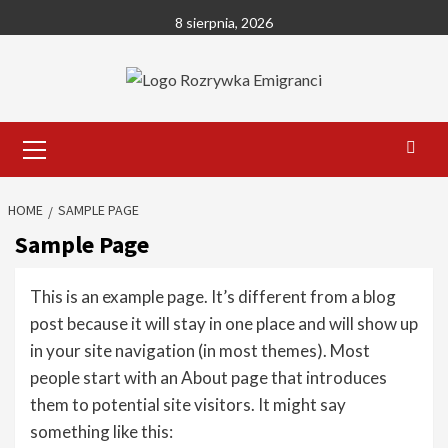
Skip
8 sierpnia, 2026
to
content
Primary
Menu
HOME
SAMPLE PAGE
Sample Page
This is an example page. It’s different from a blog
post because it will stay in one place and will show up
in your site navigation (in most themes). Most
people start with an About page that introduces
them to potential site visitors. It might say
something like this: