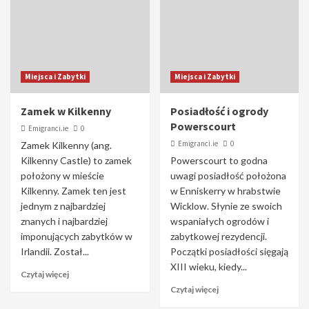
Miejsca i Zabytki
Miejsca i Zabytki
Zamek w Kilkenny
Posiadłość i ogrody
Powerscourt
Emigranci.ie
0
Emigranci.ie
0
Zamek Kilkenny (ang.
Kilkenny Castle) to zamek
Powerscourt to godna
położony w mieście
uwagi posiadłość położona
Kilkenny. Zamek ten jest
w Enniskerry w hrabstwie
jednym z najbardziej
Wicklow. Słynie ze swoich
znanych i najbardziej
wspaniałych ogrodów i
imponujących zabytków w
zabytkowej rezydencji.
Irlandii. Został...
Początki posiadłości sięgają
XIII wieku, kiedy...
Czytaj więcej
Czytaj więcej