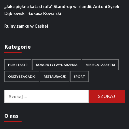
„Jaka piękna katastrofa” Stand-up w Irlandii. Antoni Syrek
Dąbrowski i Łukasz Kowalski
Ruiny zamku w Cashel
Kategorie
FILM I TEATR
KONCERTY I WYDARZENIA
MIEJSCA I ZABYTKI
QUIZY I ZAGADKI
RESTAURACJE
SPORT
Szukaj:
O nas