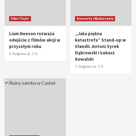
Film i Teatr
Koncerty i Wydarzenia
Liam Neeson rozważa
„Jaka piękna
odejście z filmów akcji w
katastrofa” Stand-up w
przyszłym roku
Irlandii. Antoni Syrek
Dąbrowski i Łukasz
Emigranci.ie
0
Kowalski
Emigranci.ie
0