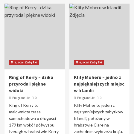
Miejsca i Zabytki
Miejsca i Zabytki
Ring of Kerry – dzika
Klify Moheru – jedno z
przyroda i piękne
najpiękniejszych miejsc
widoki
w Irlandii
Emigranci.ie
0
Emigranci.ie
0
Ring of Kerry to
Klify Moher to jeden z
malownicza trasa
najsłynniejszych zabytków
samochodowa o długości
Irlandii, położony w
179 km wokół półwyspu
hrabstwie Clare na
Iveragh w hrabstwie Kerry
zachodnim wybrzeżu kraju.