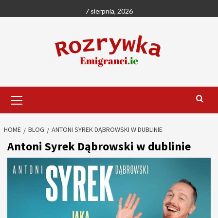
Skip
7 sierpnia, 2026
to
content
Primary
Menu
HOME
BLOG
ANTONI SYREK DĄBROWSKI W DUBLINIE
Antoni Syrek Dąbrowski w dublinie