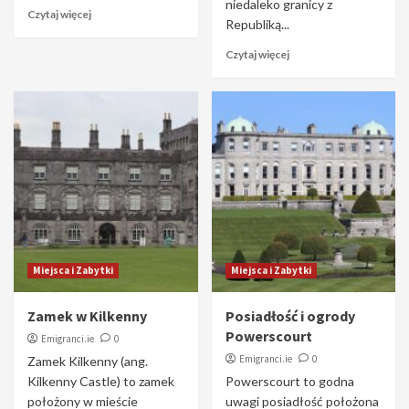
niedaleko granicy z
Czytaj więcej
Republiką...
Czytaj więcej
Miejsca i Zabytki
Miejsca i Zabytki
Zamek w Kilkenny
Posiadłość i ogrody
Powerscourt
Emigranci.ie
0
Emigranci.ie
0
Zamek Kilkenny (ang.
Kilkenny Castle) to zamek
Powerscourt to godna
położony w mieście
uwagi posiadłość położona