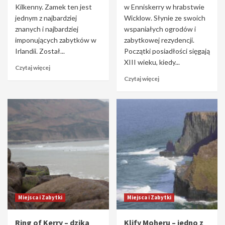
Kilkenny. Zamek ten jest
w Enniskerry w hrabstwie
jednym z najbardziej
Wicklow. Słynie ze swoich
znanych i najbardziej
wspaniałych ogrodów i
imponujących zabytków w
zabytkowej rezydencji.
Irlandii. Został...
Początki posiadłości sięgają
XIII wieku, kiedy...
Czytaj więcej
Czytaj więcej
Miejsca i Zabytki
Miejsca i Zabytki
Ring of Kerry – dzika
Klify Moheru – jedno z