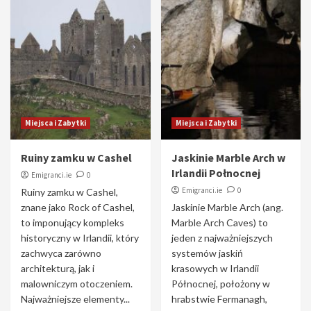
Miejsca i Zabytki
Miejsca i Zabytki
Ruiny zamku w Cashel
Jaskinie Marble Arch w
Irlandii Połnocnej
Emigranci.ie
0
Emigranci.ie
0
Ruiny zamku w Cashel,
znane jako Rock of Cashel,
Jaskinie Marble Arch (ang.
to imponujący kompleks
Marble Arch Caves) to
historyczny w Irlandii, który
jeden z najważniejszych
zachwyca zarówno
systemów jaskiń
architekturą, jak i
krasowych w Irlandii
malowniczym otoczeniem.
Północnej, położony w
Najważniejsze elementy...
hrabstwie Fermanagh,