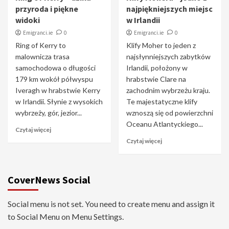
przyroda i piękne
najpiękniejszych miejsc
widoki
w Irlandii
Emigranci.ie
0
Emigranci.ie
0
Ring of Kerry to
Klify Moher to jeden z
malownicza trasa
najsłynniejszych zabytków
samochodowa o długości
Irlandii, położony w
179 km wokół półwyspu
hrabstwie Clare na
Iveragh w hrabstwie Kerry
zachodnim wybrzeżu kraju.
w Irlandii. Słynie z wysokich
Te majestatyczne klify
wybrzeży, gór, jezior...
wznoszą się od powierzchni
Oceanu Atlantyckiego...
Czytaj więcej
Czytaj więcej
CoverNews Social
Social menu is not set. You need to create menu and assign it
to Social Menu on Menu Settings.