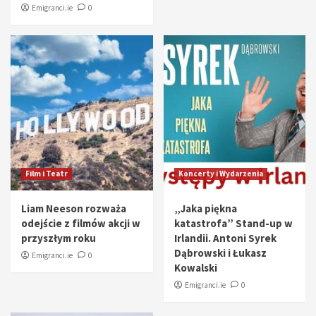
Emigranci.ie
0
Film i Teatr
Koncerty i Wydarzenia
Liam Neeson rozważa
„Jaka piękna
odejście z filmów akcji w
katastrofa” Stand-up w
przyszłym roku
Irlandii. Antoni Syrek
Dąbrowski i Łukasz
Emigranci.ie
0
Kowalski
Emigranci.ie
0