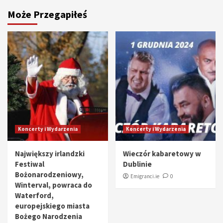
Może Przegapiłeś
Koncerty i Wydarzenia
Koncerty i Wydarzenia
Największy irlandzki
Wieczór kabaretowy w
Festiwal
Dublinie
Bożonarodzeniowy,
Emigranci.ie
0
Winterval, powraca do
Waterford,
europejskiego miasta
Bożego Narodzenia