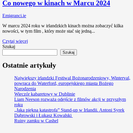
Co nowego w kinach w Marcu 2024
Emigranci.ie
W marcu 2024 roku w irlandzkich kinach można zobaczyć kilka
nowości, w tym film , który może stać się jedną...
Czytaj więcej
Szukaj
Szukaj
Ostatnie artykuły
Największy irlandzki Festiwal Bożonarodzeniowy, Winterval,
powraca do Waterford, europejskiego miasta Bożego
Narodzenia
Wieczór kabaretowy w Dublinie
Liam Neeson rozważa odejście z filmów akcji w przyszłym
roku
„Jaka piękna katastrofa” Stand-up w Irlandii. Antoni Syrek
Dąbrowski i Łukasz Kowalski
Ruiny zamku w Cashel