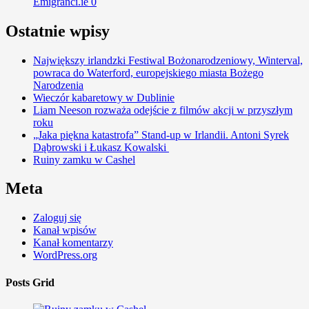
Emigranci.ie
0
Ostatnie wpisy
Największy irlandzki Festiwal Bożonarodzeniowy, Winterval,
powraca do Waterford, europejskiego miasta Bożego
Narodzenia
Wieczór kabaretowy w Dublinie
Liam Neeson rozważa odejście z filmów akcji w przyszłym
roku
„Jaka piękna katastrofa” Stand-up w Irlandii. Antoni Syrek
Dąbrowski i Łukasz Kowalski
Ruiny zamku w Cashel
Meta
Zaloguj się
Kanał wpisów
Kanał komentarzy
WordPress.org
Posts Grid