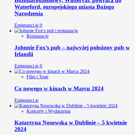
Bożonarodzeniowy, Winterval, powraca do
Waterford, europejskiego miasta Bożego
Narodzenia
Emigranci.ie
0
Restauracje
Johnnie Fox’s pub – najwyżej położony pub w
Irlandii
Emigranci.ie
0
Film i Teatr
Co nowego w kinach w Marcu 2024
Emigranci.ie
Koncerty i Wydarzenia
Katarzyna Nosowska w Dublinie – 5 kwietnie
2024