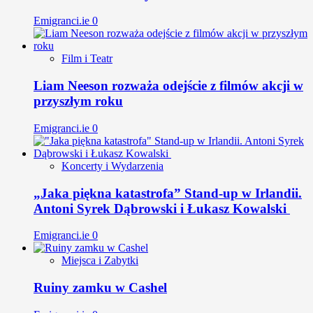
Emigranci.ie
0
Film i Teatr
Liam Neeson rozważa odejście z filmów akcji w
przyszłym roku
Emigranci.ie
0
Koncerty i Wydarzenia
„Jaka piękna katastrofa” Stand-up w Irlandii.
Antoni Syrek Dąbrowski i Łukasz Kowalski
Emigranci.ie
0
Miejsca i Zabytki
Ruiny zamku w Cashel