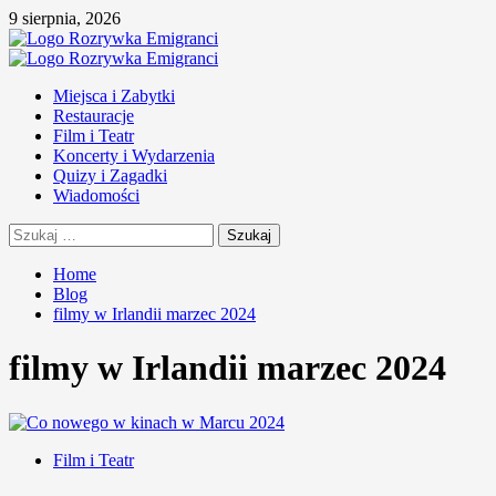
Skip
9 sierpnia, 2026
to
content
Primary
Menu
Miejsca i Zabytki
Restauracje
Film i Teatr
Koncerty i Wydarzenia
Quizy i Zagadki
Wiadomości
Szukaj:
Home
Blog
filmy w Irlandii marzec 2024
filmy w Irlandii marzec 2024
Film i Teatr