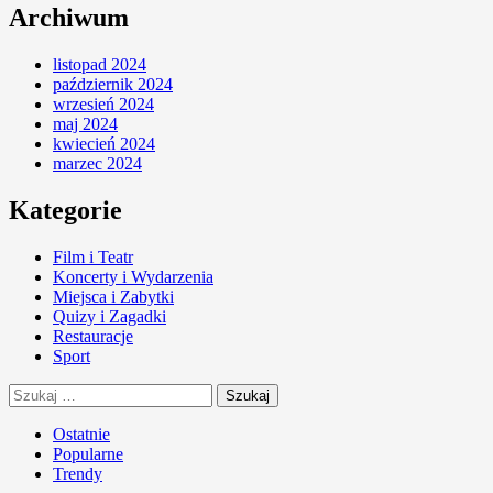
Archiwum
listopad 2024
październik 2024
wrzesień 2024
maj 2024
kwiecień 2024
marzec 2024
Kategorie
Film i Teatr
Koncerty i Wydarzenia
Miejsca i Zabytki
Quizy i Zagadki
Restauracje
Sport
Szukaj:
Ostatnie
Popularne
Trendy