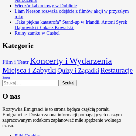
Narodzenia
Wieczór kabaretowy w Dublinie
Liam Neeson rozważa odejście z filmów akcji w przyszłym
roku
„Jaka piękna katastrofa” Stand-up w Irlandii. Antoni Syrek
Dąbrowski i Łukasz Kowalski
Ruiny zamku w Cashel
Kategorie
Koncerty i Wydarzenia
Film i Teatr
Miejsca i Zabytki
Restauracje
Quizy i Zagadki
Sport
Szukaj:
O nas
Rozrywka.Emigranci.ie to strona będąca częścią portalu
Emigranci.ie. Dostarcza ona informacji pomagających naszym
zapracowanym rodakom zaplanować miłe spędzenie wolnego
czasu.
Pliki Cookies