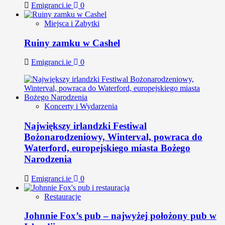
Emigranci.ie
0
Miejsca i Zabytki
Ruiny zamku w Cashel
Emigranci.ie
0
Koncerty i Wydarzenia
Największy irlandzki Festiwal
Bożonarodzeniowy, Winterval, powraca do
Waterford, europejskiego miasta Bożego
Narodzenia
Emigranci.ie
0
Restauracje
Johnnie Fox’s pub – najwyżej położony pub w