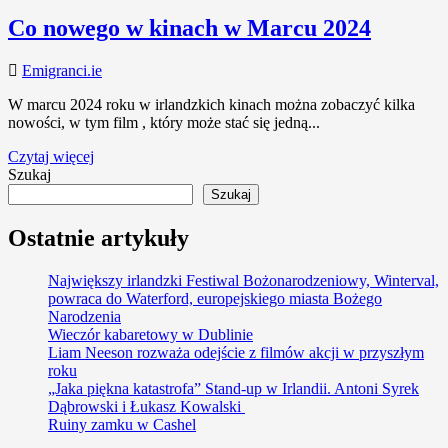
Co nowego w kinach w Marcu 2024
Emigranci.ie
W marcu 2024 roku w irlandzkich kinach można zobaczyć kilka
nowości, w tym film , który może stać się jedną...
Czytaj więcej
Szukaj
Szukaj
Ostatnie artykuły
Największy irlandzki Festiwal Bożonarodzeniowy, Winterval,
powraca do Waterford, europejskiego miasta Bożego
Narodzenia
Wieczór kabaretowy w Dublinie
Liam Neeson rozważa odejście z filmów akcji w przyszłym
roku
„Jaka piękna katastrofa” Stand-up w Irlandii. Antoni Syrek
Dąbrowski i Łukasz Kowalski
Ruiny zamku w Cashel