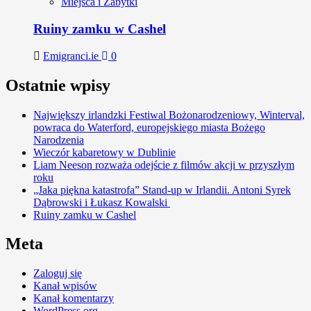
Miejsca i Zabytki
Ruiny zamku w Cashel
Emigranci.ie
0
Ostatnie wpisy
Największy irlandzki Festiwal Bożonarodzeniowy, Winterval,
powraca do Waterford, europejskiego miasta Bożego
Narodzenia
Wieczór kabaretowy w Dublinie
Liam Neeson rozważa odejście z filmów akcji w przyszłym
roku
„Jaka piękna katastrofa” Stand-up w Irlandii. Antoni Syrek
Dąbrowski i Łukasz Kowalski
Ruiny zamku w Cashel
Meta
Zaloguj się
Kanał wpisów
Kanał komentarzy
WordPress.org