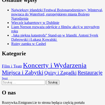
Największy irlandzki Festiwal Bożonarodzeniowy, Winterval,
powraca do Waterford, europejskiego miasta Bożego
Narodzenia
Wieczór kabaretowy w Dublinie
Liam Neeson rozważa odejście z filmów akcji w przyszłym
roku
„Jaka piękna katastrofa” Stand-up w Irlandii. Antoni Syrek
Dąbrowski i Łukasz Kowalski
Ruiny zamku w Cashel
Kategorie
Koncerty i Wydarzenia
Film i Teatr
Miejsca i Zabytki
Restauracje
Quizy i Zagadki
Sport
Szukaj:
O nas
Rozrywka.Emigranci.ie to strona będąca częścią portalu