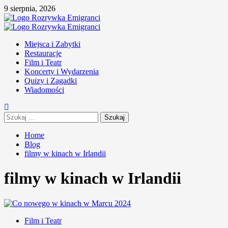
Skip
9 sierpnia, 2026
to
content
Primary
Menu
Miejsca i Zabytki
Restauracje
Film i Teatr
Koncerty i Wydarzenia
Quizy i Zagadki
Wiadomości
Szukaj:
Home
Blog
filmy w kinach w Irlandii
filmy w kinach w Irlandii
Film i Teatr