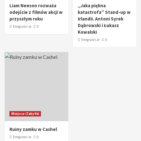
Liam Neeson rozważa
„Jaka piękna
odejście z filmów akcji w
katastrofa” Stand-up w
przyszłym roku
Irlandii. Antoni Syrek
Dąbrowski i Łukasz
Emigranci.ie
0
Kowalski
Emigranci.ie
0
Miejsca i Zabytki
Ruiny zamku w Cashel
Emigranci.ie
0