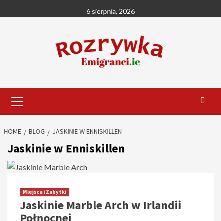
Skip
6 sierpnia, 2026
to
content
Primary
Menu
HOME
BLOG
JASKINIE W ENNISKILLEN
Jaskinie w Enniskillen
Miejsca i Zabytki
Jaskinie Marble Arch w Irlandii
Połnocnej