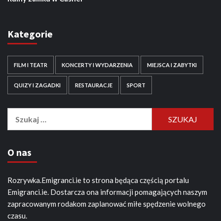
Kategorie
FILM I TEATR
KONCERTY I WYDARZENIA
MIEJSCA I ZABYTKI
QUIZY I ZAGADKI
RESTAURACJE
SPORT
Szukaj:
O nas
Rozrywka.Emigranci.ie to strona będąca częścią portalu
Emigranci.ie. Dostarcza ona informacji pomagających naszym
zapracowanym rodakom zaplanować miłe spędzenie wolnego
czasu.