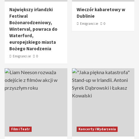
Największy irlandzki
Wieczór kabaretowy w
Festiwal
Dublinie
Bożonarodzeniowy,
Emigranci.ie
0
Winterval, powraca do
Waterford,
europejskiego miasta
Bożego Narodzenia
Emigranci.ie
0
Film i Teatr
Koncerty i Wydarzenia