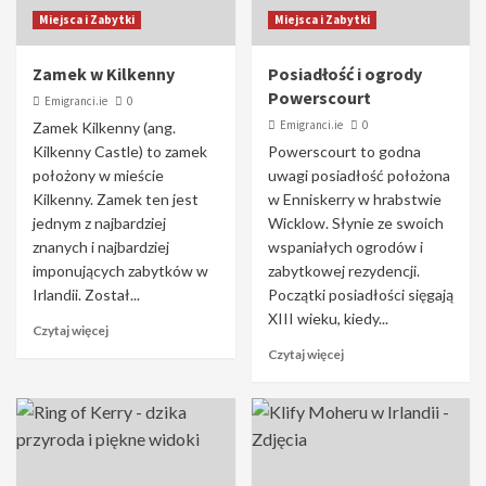
Miejsca i Zabytki
Miejsca i Zabytki
Zamek w Kilkenny
Posiadłość i ogrody
Powerscourt
Emigranci.ie
0
Emigranci.ie
0
Zamek Kilkenny (ang.
Kilkenny Castle) to zamek
Powerscourt to godna
położony w mieście
uwagi posiadłość położona
Kilkenny. Zamek ten jest
w Enniskerry w hrabstwie
jednym z najbardziej
Wicklow. Słynie ze swoich
znanych i najbardziej
wspaniałych ogrodów i
imponujących zabytków w
zabytkowej rezydencji.
Irlandii. Został...
Początki posiadłości sięgają
XIII wieku, kiedy...
Czytaj więcej
Czytaj więcej