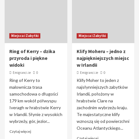
Miejsca i Zabytki
Miejsca i Zabytki
Ring of Kerry – dzika
Klify Moheru – jedno z
przyroda i piękne
najpiękniejszych miejsc
widoki
w Irlandii
Emigranci.ie
0
Emigranci.ie
0
Ring of Kerry to
Klify Moher to jeden z
malownicza trasa
najsłynniejszych zabytków
samochodowa o długości
Irlandii, położony w
179 km wokół półwyspu
hrabstwie Clare na
Iveragh w hrabstwie Kerry
zachodnim wybrzeżu kraju.
w Irlandii. Słynie z wysokich
Te majestatyczne klify
wybrzeży, gór, jezior...
wznoszą się od powierzchni
Oceanu Atlantyckiego...
Czytaj więcej
Czytaj więcej