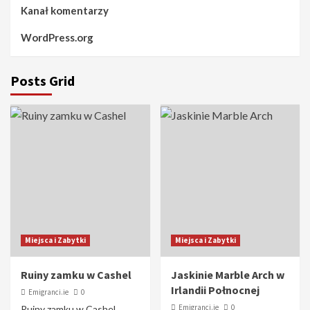
Kanał komentarzy
WordPress.org
Posts Grid
Miejsca i Zabytki
Miejsca i Zabytki
Ruiny zamku w Cashel
Jaskinie Marble Arch w
Irlandii Połnocnej
Emigranci.ie
0
Emigranci.ie
0
Ruiny zamku w Cashel,