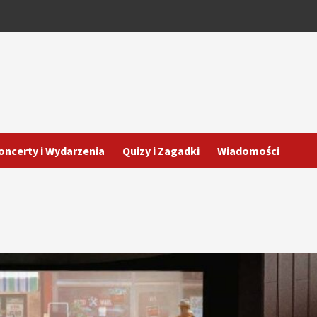
oncerty i Wydarzenia
Quizy i Zagadki
Wiadomości