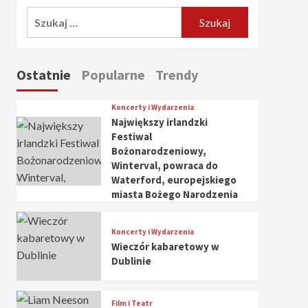
Szukaj:
Ostatnie
Popularne
Trendy
Koncerty i Wydarzenia
Największy irlandzki
Festiwal
Bożonarodzeniowy,
Winterval, powraca do
Waterford, europejskiego
miasta Bożego Narodzenia
Koncerty i Wydarzenia
Wieczór kabaretowy w
Dublinie
Film i Teatr