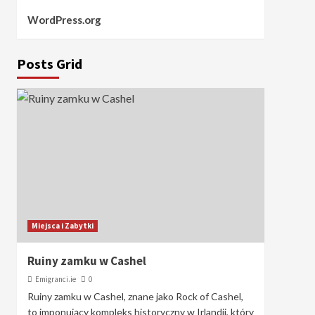
WordPress.org
Posts Grid
Miejsca i Zabytki
Ruiny zamku w Cashel
Emigranci.ie
0
Ruiny zamku w Cashel, znane jako Rock of Cashel,
to imponujący kompleks historyczny w Irlandii, który