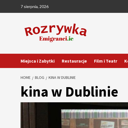
Skip
7 sierpnia, 2026
to
content
Miejsca i Zabytki
Restauracje
Film i Teatr
K
HOME
BLOG
KINA W DUBLINIE
kina w Dublinie