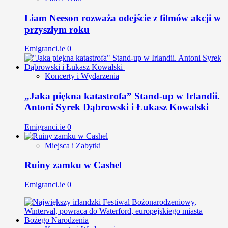
Liam Neeson rozważa odejście z filmów akcji w
przyszłym roku
Emigranci.ie
0
Koncerty i Wydarzenia
„Jaka piękna katastrofa” Stand-up w Irlandii.
Antoni Syrek Dąbrowski i Łukasz Kowalski
Emigranci.ie
0
Miejsca i Zabytki
Ruiny zamku w Cashel
Emigranci.ie
0