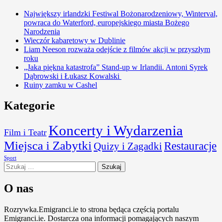
Największy irlandzki Festiwal Bożonarodzeniowy, Winterval,
powraca do Waterford, europejskiego miasta Bożego
Narodzenia
Wieczór kabaretowy w Dublinie
Liam Neeson rozważa odejście z filmów akcji w przyszłym
roku
„Jaka piękna katastrofa” Stand-up w Irlandii. Antoni Syrek
Dąbrowski i Łukasz Kowalski
Ruiny zamku w Cashel
Kategorie
Koncerty i Wydarzenia
Film i Teatr
Miejsca i Zabytki
Restauracje
Quizy i Zagadki
Sport
Szukaj:
O nas
Rozrywka.Emigranci.ie to strona będąca częścią portalu
Emigranci.ie. Dostarcza ona informacji pomagających naszym