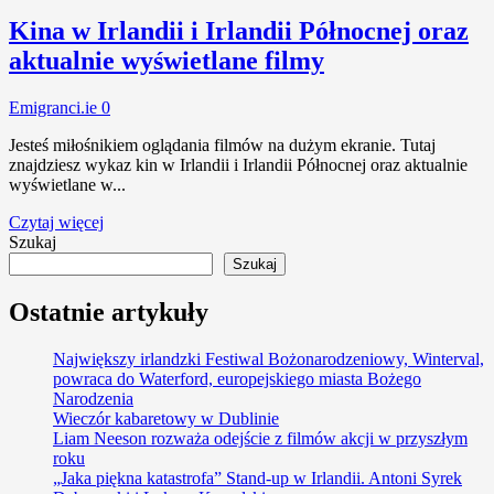
Kina w Irlandii i Irlandii Północnej oraz
aktualnie wyświetlane filmy
Emigranci.ie
0
Jesteś miłośnikiem oglądania filmów na dużym ekranie. Tutaj
znajdziesz wykaz kin w Irlandii i Irlandii Północnej oraz aktualnie
wyświetlane w...
Czytaj więcej
Szukaj
Szukaj
Ostatnie artykuły
Największy irlandzki Festiwal Bożonarodzeniowy, Winterval,
powraca do Waterford, europejskiego miasta Bożego
Narodzenia
Wieczór kabaretowy w Dublinie
Liam Neeson rozważa odejście z filmów akcji w przyszłym
roku
„Jaka piękna katastrofa” Stand-up w Irlandii. Antoni Syrek