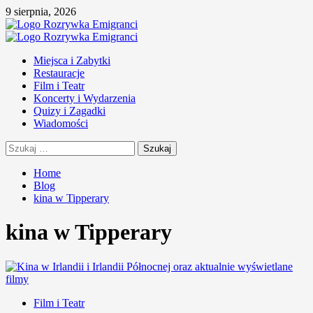
Skip
9 sierpnia, 2026
to
content
Primary
Menu
Miejsca i Zabytki
Restauracje
Film i Teatr
Koncerty i Wydarzenia
Quizy i Zagadki
Wiadomości
Szukaj:
Home
Blog
kina w Tipperary
kina w Tipperary
Film i Teatr