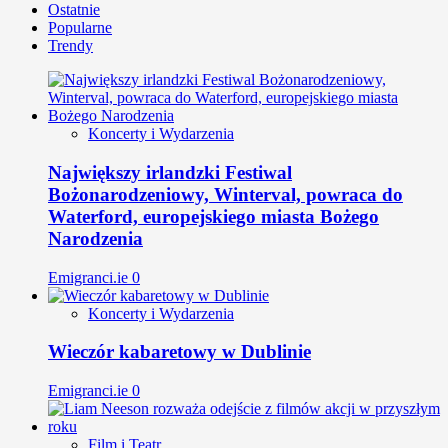
Ostatnie
Popularne
Trendy
Koncerty i Wydarzenia
Największy irlandzki Festiwal
Bożonarodzeniowy, Winterval, powraca do
Waterford, europejskiego miasta Bożego
Narodzenia
Emigranci.ie
0
Koncerty i Wydarzenia
Wieczór kabaretowy w Dublinie
Emigranci.ie
0
Film i Teatr