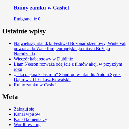
Ruiny zamku w Cashel
Emigranci.ie
0
Ostatnie wpisy
Największy irlandzki Festiwal Bożonarodzeniowy, Winterval,
powraca do Waterford, europejskiego miasta Bożego
Narodzenia
Wieczór kabaretowy w Dublinie
Liam Neeson rozważa odejście z filmów akcji w przyszłym
roku
„Jaka piękna katastrofa” Stand-up w Irlandii. Antoni Syrek
Dąbrowski i Łukasz Kowalski
Ruiny zamku w Cashel
Meta
Zaloguj się
Kanał wpisów
Kanał komentarzy
WordPress.org