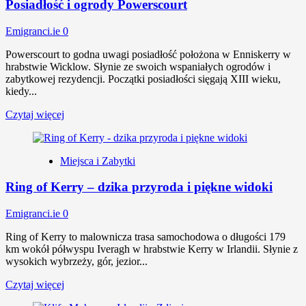
Posiadłość i ogrody Powerscourt
Emigranci.ie
0
Powerscourt to godna uwagi posiadłość położona w Enniskerry w
hrabstwie Wicklow. Słynie ze swoich wspaniałych ogrodów i
zabytkowej rezydencji. Początki posiadłości sięgają XIII wieku,
kiedy...
Czytaj więcej
Miejsca i Zabytki
Ring of Kerry – dzika przyroda i piękne widoki
Emigranci.ie
0
Ring of Kerry to malownicza trasa samochodowa o długości 179
km wokół półwyspu Iveragh w hrabstwie Kerry w Irlandii. Słynie z
wysokich wybrzeży, gór, jezior...
Czytaj więcej