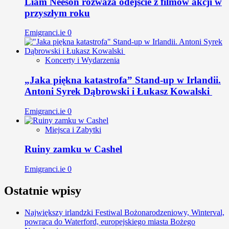
Liam Neeson rozważa odejście z filmów akcji w
przyszłym roku
Emigranci.ie
0
Koncerty i Wydarzenia
„Jaka piękna katastrofa” Stand-up w Irlandii.
Antoni Syrek Dąbrowski i Łukasz Kowalski
Emigranci.ie
0
Miejsca i Zabytki
Ruiny zamku w Cashel
Emigranci.ie
0
Ostatnie wpisy
Największy irlandzki Festiwal Bożonarodzeniowy, Winterval,
powraca do Waterford, europejskiego miasta Bożego