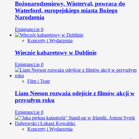
Bożonarodzeniowy, Winterval, powraca do
Waterford, europejskiego miasta Bożego
Narodzenia
Emigranci.ie
0
Koncerty i Wydarzenia
Wieczór kabaretowy w Dublinie
Emigranci.ie
0
Film i Teatr
Liam Neeson rozważa odejście z filmów akcji w
przyszłym roku
Emigranci.ie
0
Koncerty i Wydarzenia