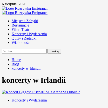
Skip
6 sierpnia, 2026
to
content
Primary
Menu
Miejsca i Zabytki
Restauracje
Film i Teatr
Koncerty i Wydarzenia
Quizy i Zagadki
Wiadomości
Szukaj:
Home
Blog
koncerty w Irlandii
koncerty w Irlandii
Koncerty i Wydarzenia