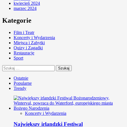
kwiecień 2024
marzec 2024
Kategorie
Film i Teatr
Koncerty i Wydarzenia
Miejsca i Zabytki
Quizy i Zagadki
Restauracje
Sport
Szukaj:
Ostatnie
Popularne
Trendy
Koncerty i Wydarzenia
Największy irlandzki Festiwal