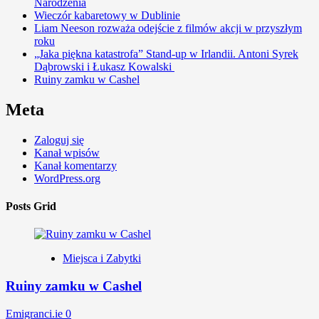
Narodzenia
Wieczór kabaretowy w Dublinie
Liam Neeson rozważa odejście z filmów akcji w przyszłym
roku
„Jaka piękna katastrofa” Stand-up w Irlandii. Antoni Syrek
Dąbrowski i Łukasz Kowalski
Ruiny zamku w Cashel
Meta
Zaloguj się
Kanał wpisów
Kanał komentarzy
WordPress.org
Posts Grid
Miejsca i Zabytki
Ruiny zamku w Cashel
Emigranci.ie
0