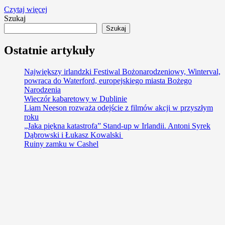
Czytaj więcej
Szukaj
Szukaj
Ostatnie artykuły
Największy irlandzki Festiwal Bożonarodzeniowy, Winterval,
powraca do Waterford, europejskiego miasta Bożego
Narodzenia
Wieczór kabaretowy w Dublinie
Liam Neeson rozważa odejście z filmów akcji w przyszłym
roku
„Jaka piękna katastrofa” Stand-up w Irlandii. Antoni Syrek
Dąbrowski i Łukasz Kowalski
Ruiny zamku w Cashel