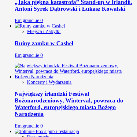
„Jaka piękna katastrofa” Stand-up w Irlandii.
Antoni Syrek Dąbrowski i Łukasz Kowalski
Emigranci.ie
0
Miejsca i Zabytki
Ruiny zamku w Cashel
Emigranci.ie
0
Koncerty i Wydarzenia
Największy irlandzki Festiwal
Bożonarodzeniowy, Winterval, powraca do
Waterford, europejskiego miasta Bożego
Narodzenia
Emigranci.ie
0
Restauracje