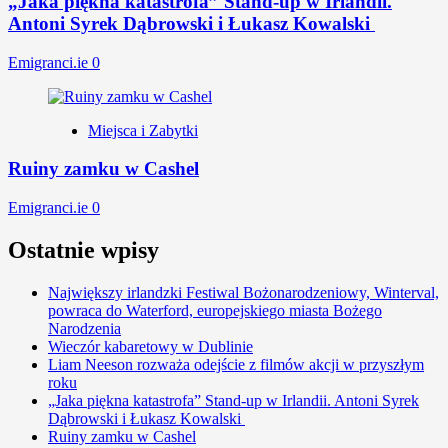
„Jaka piękna katastrofa” Stand-up w Irlandii.
Antoni Syrek Dąbrowski i Łukasz Kowalski
Emigranci.ie
0
Miejsca i Zabytki
Ruiny zamku w Cashel
Emigranci.ie
0
Ostatnie wpisy
Największy irlandzki Festiwal Bożonarodzeniowy, Winterval,
powraca do Waterford, europejskiego miasta Bożego
Narodzenia
Wieczór kabaretowy w Dublinie
Liam Neeson rozważa odejście z filmów akcji w przyszłym
roku
„Jaka piękna katastrofa” Stand-up w Irlandii. Antoni Syrek
Dąbrowski i Łukasz Kowalski
Ruiny zamku w Cashel