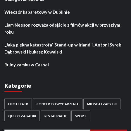
Wieczór kabaretowy w Dublinie
Liam Neeson rozważa odejście z filmów akcji w przyszłym
roku
„Jaka piękna katastrofa” Stand-up w Irlandii. Antoni Syrek
Dąbrowski i Łukasz Kowalski
Ruiny zamku w Cashel
Kategorie
FILM I TEATR
KONCERTY I WYDARZENIA
MIEJSCA I ZABYTKI
QUIZY I ZAGADKI
RESTAURACJE
SPORT