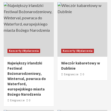
Koncerty i Wydarzenia
Koncerty i Wydarzenia
Największy irlandzki
Wieczór kabaretowy w
Festiwal
Dublinie
Bożonarodzeniowy,
Emigranci.ie
0
Winterval, powraca do
Waterford,
europejskiego miasta
Bożego Narodzenia
Emigranci.ie
0