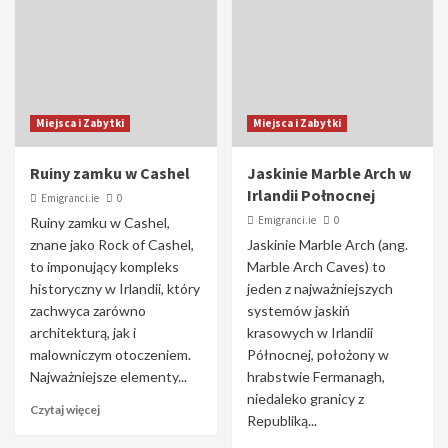
Miejsca i Zabytki
Miejsca i Zabytki
Ruiny zamku w Cashel
Jaskinie Marble Arch w
Irlandii Połnocnej
Emigranci.ie
0
Emigranci.ie
0
Ruiny zamku w Cashel,
znane jako Rock of Cashel,
Jaskinie Marble Arch (ang.
to imponujący kompleks
Marble Arch Caves) to
historyczny w Irlandii, który
jeden z najważniejszych
zachwyca zarówno
systemów jaskiń
architekturą, jak i
krasowych w Irlandii
malowniczym otoczeniem.
Północnej, położony w
Najważniejsze elementy...
hrabstwie Fermanagh,
niedaleko granicy z
Czytaj więcej
Republiką...