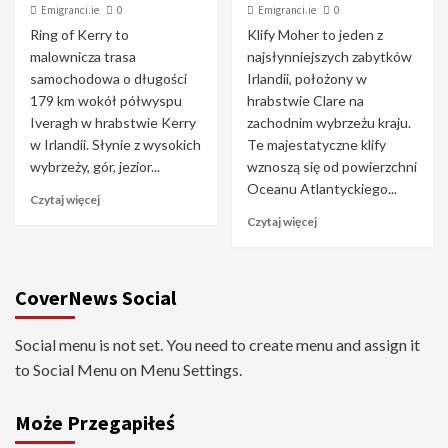
Emigranci.ie
0
Emigranci.ie
0
Ring of Kerry to
Klify Moher to jeden z
malownicza trasa
najsłynniejszych zabytków
samochodowa o długości
Irlandii, położony w
179 km wokół półwyspu
hrabstwie Clare na
Iveragh w hrabstwie Kerry
zachodnim wybrzeżu kraju.
w Irlandii. Słynie z wysokich
Te majestatyczne klify
wybrzeży, gór, jezior...
wznoszą się od powierzchni
Oceanu Atlantyckiego...
Czytaj więcej
Czytaj więcej
CoverNews Social
Social menu is not set. You need to create menu and assign it
to Social Menu on Menu Settings.
Może Przegapiłeś