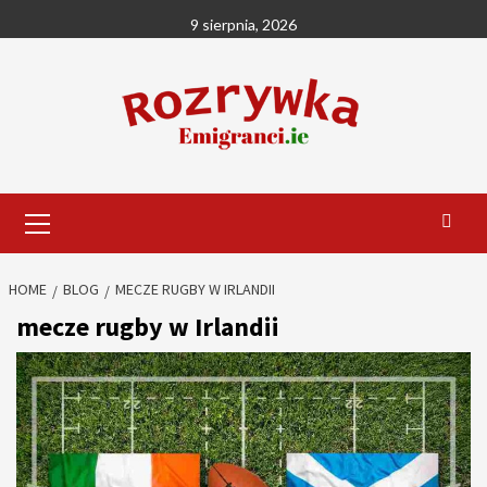
Skip
9 sierpnia, 2026
to
content
Primary
Menu
HOME
BLOG
MECZE RUGBY W IRLANDII
mecze rugby w Irlandii