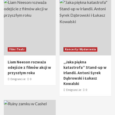
Film i Teatr
Koncerty i Wydarzenia
Liam Neeson rozważa
„Jaka piękna
odejście z filmów akcji w
katastrofa” Stand-up w
przyszłym roku
Irlandii. Antoni Syrek
Dąbrowski i Łukasz
Emigranci.ie
0
Kowalski
Emigranci.ie
0