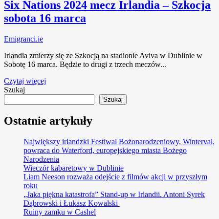
Six Nations 2024 mecz Irlandia – Szkocja
sobota 16 marca
Emigranci.ie
Irlandia zmierzy się ze Szkocją na stadionie Aviva w Dublinie w
Sobotę 16 marca. Będzie to drugi z trzech meczów...
Czytaj więcej
Szukaj
Szukaj
Ostatnie artykuły
Największy irlandzki Festiwal Bożonarodzeniowy, Winterval,
powraca do Waterford, europejskiego miasta Bożego
Narodzenia
Wieczór kabaretowy w Dublinie
Liam Neeson rozważa odejście z filmów akcji w przyszłym
roku
„Jaka piękna katastrofa” Stand-up w Irlandii. Antoni Syrek
Dąbrowski i Łukasz Kowalski
Ruiny zamku w Cashel