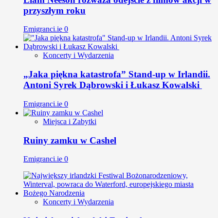
przyszłym roku
Emigranci.ie
0
Koncerty i Wydarzenia
„Jaka piękna katastrofa” Stand-up w Irlandii.
Antoni Syrek Dąbrowski i Łukasz Kowalski
Emigranci.ie
0
Miejsca i Zabytki
Ruiny zamku w Cashel
Emigranci.ie
0
Koncerty i Wydarzenia