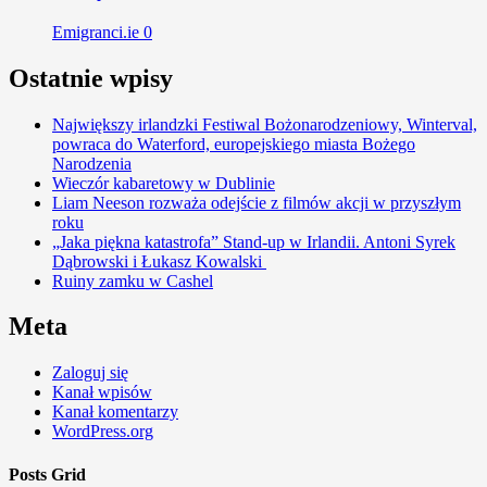
Emigranci.ie
0
Ostatnie wpisy
Największy irlandzki Festiwal Bożonarodzeniowy, Winterval,
powraca do Waterford, europejskiego miasta Bożego
Narodzenia
Wieczór kabaretowy w Dublinie
Liam Neeson rozważa odejście z filmów akcji w przyszłym
roku
„Jaka piękna katastrofa” Stand-up w Irlandii. Antoni Syrek
Dąbrowski i Łukasz Kowalski
Ruiny zamku w Cashel
Meta
Zaloguj się
Kanał wpisów
Kanał komentarzy
WordPress.org
Posts Grid