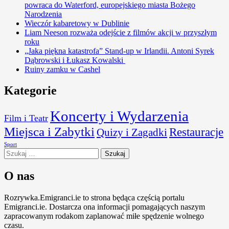
powraca do Waterford, europejskiego miasta Bożego
Narodzenia
Wieczór kabaretowy w Dublinie
Liam Neeson rozważa odejście z filmów akcji w przyszłym
roku
„Jaka piękna katastrofa” Stand-up w Irlandii. Antoni Syrek
Dąbrowski i Łukasz Kowalski
Ruiny zamku w Cashel
Kategorie
Koncerty i Wydarzenia
Film i Teatr
Miejsca i Zabytki
Restauracje
Quizy i Zagadki
Sport
Szukaj:
O nas
Rozrywka.Emigranci.ie to strona będąca częścią portalu
Emigranci.ie. Dostarcza ona informacji pomagających naszym
zapracowanym rodakom zaplanować miłe spędzenie wolnego
czasu.