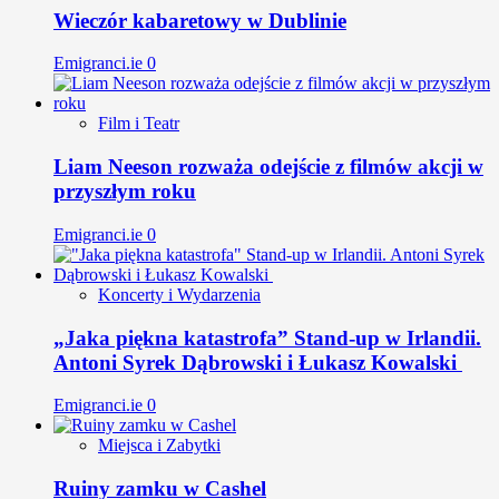
Wieczór kabaretowy w Dublinie
Emigranci.ie
0
Film i Teatr
Liam Neeson rozważa odejście z filmów akcji w
przyszłym roku
Emigranci.ie
0
Koncerty i Wydarzenia
„Jaka piękna katastrofa” Stand-up w Irlandii.
Antoni Syrek Dąbrowski i Łukasz Kowalski
Emigranci.ie
0
Miejsca i Zabytki
Ruiny zamku w Cashel