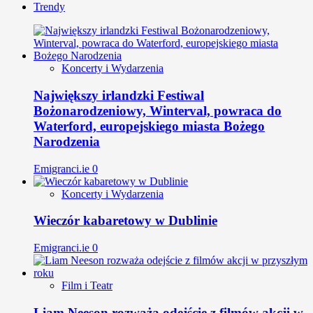
Trendy
Koncerty i Wydarzenia
Największy irlandzki Festiwal
Bożonarodzeniowy, Winterval, powraca do
Waterford, europejskiego miasta Bożego
Narodzenia
Emigranci.ie
0
Koncerty i Wydarzenia
Wieczór kabaretowy w Dublinie
Emigranci.ie
0
Film i Teatr
Liam Neeson rozważa odejście z filmów akcji w