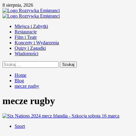
Skip
8 sierpnia, 2026
to
content
Primary
Menu
Miejsca i Zabytki
Restauracje
Film i Teatr
Koncerty i Wydarzenia
Quizy i Zagadki
Wiadomości
Szukaj:
Home
Blog
mecze rugby
mecze rugby
Sport