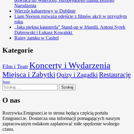
powraca do Waterford, europejskiego miasta Bożego
Narodzenia
Wieczór kabaretowy w Dublinie
Liam Neeson rozważa odejście z filmów akcji w przyszłym
roku
„Jaka piękna katastrofa” Stand-up w Irlandii. Antoni Syrek
Dąbrowski i Łukasz Kowalski
Ruiny zamku w Cashel
Kategorie
Koncerty i Wydarzenia
Film i Teatr
Miejsca i Zabytki
Restauracje
Quizy i Zagadki
Sport
Szukaj:
O nas
Rozrywka.Emigranci.ie to strona będąca częścią portalu
Emigranci.ie. Dostarcza ona informacji pomagających naszym
zapracowanym rodakom zaplanować miłe spędzenie wolnego
czasu.