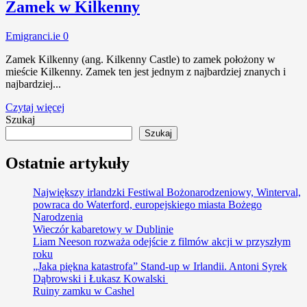
Zamek w Kilkenny
Emigranci.ie
0
Zamek Kilkenny (ang. Kilkenny Castle) to zamek położony w
mieście Kilkenny. Zamek ten jest jednym z najbardziej znanych i
najbardziej...
Czytaj więcej
Szukaj
Szukaj
Ostatnie artykuły
Największy irlandzki Festiwal Bożonarodzeniowy, Winterval,
powraca do Waterford, europejskiego miasta Bożego
Narodzenia
Wieczór kabaretowy w Dublinie
Liam Neeson rozważa odejście z filmów akcji w przyszłym
roku
„Jaka piękna katastrofa” Stand-up w Irlandii. Antoni Syrek
Dąbrowski i Łukasz Kowalski
Ruiny zamku w Cashel