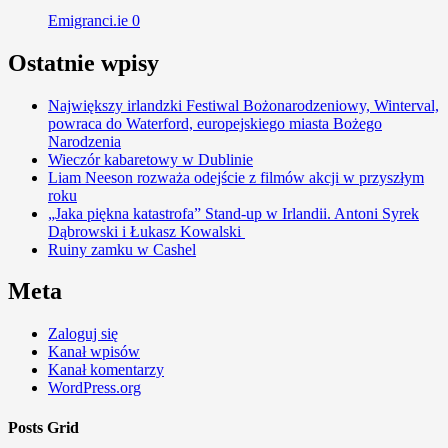
Emigranci.ie
0
Ostatnie wpisy
Największy irlandzki Festiwal Bożonarodzeniowy, Winterval,
powraca do Waterford, europejskiego miasta Bożego
Narodzenia
Wieczór kabaretowy w Dublinie
Liam Neeson rozważa odejście z filmów akcji w przyszłym
roku
„Jaka piękna katastrofa” Stand-up w Irlandii. Antoni Syrek
Dąbrowski i Łukasz Kowalski
Ruiny zamku w Cashel
Meta
Zaloguj się
Kanał wpisów
Kanał komentarzy
WordPress.org
Posts Grid