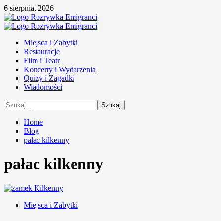
Skip
6 sierpnia, 2026
to
content
Primary
Menu
Miejsca i Zabytki
Restauracje
Film i Teatr
Koncerty i Wydarzenia
Quizy i Zagadki
Wiadomości
Szukaj:
Home
Blog
pałac kilkenny
pałac kilkenny
Miejsca i Zabytki