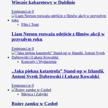
Wieczór kabaretowy w Dublinie
Emigranci.ie
0
Film i Teatr
Liam Neeson rozważa odejście z filmów akcji w
przyszłym roku
Emigranci.ie
0
Koncerty i Wydarzenia
„Jaka piękna katastrofa” Stand-up w Irlandii.
Antoni Syrek Dąbrowski i Łukasz Kowalski
Emigranci.ie
0
Miejsca i Zabytki
Ruiny zamku w Cashel