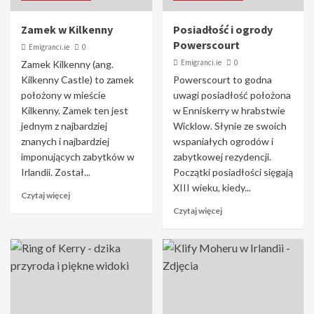
Zamek w Kilkenny
Posiadłość i ogrody
Powerscourt
Emigranci.ie
0
Emigranci.ie
0
Zamek Kilkenny (ang.
Kilkenny Castle) to zamek
Powerscourt to godna
położony w mieście
uwagi posiadłość położona
Kilkenny. Zamek ten jest
w Enniskerry w hrabstwie
jednym z najbardziej
Wicklow. Słynie ze swoich
znanych i najbardziej
wspaniałych ogrodów i
imponujących zabytków w
zabytkowej rezydencji.
Irlandii. Został...
Początki posiadłości sięgają
XIII wieku, kiedy...
Czytaj więcej
Czytaj więcej