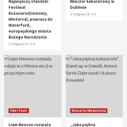
Największy irlandzki
Wieczór kabaretowy w
Festiwal
Dublinie
Bożonarodzeniowy,
Emigranci.ie
0
Winterval, powraca do
Waterford,
europejskiego miasta
Bożego Narodzenia
Emigranci.ie
0
Film i Teatr
Koncerty i Wydarzenia
Liam Neeson rozważa
„Jaka piękna