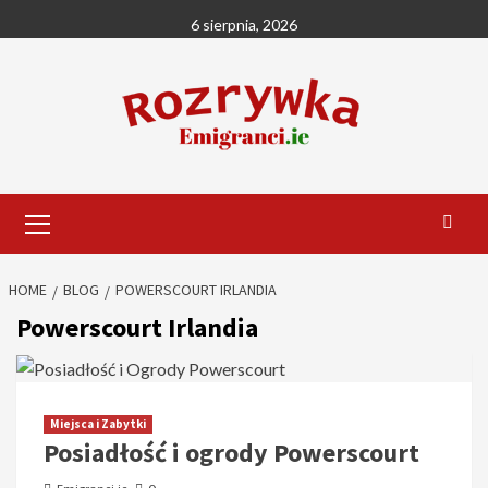
Skip
6 sierpnia, 2026
to
content
Primary
Menu
HOME
BLOG
POWERSCOURT IRLANDIA
Powerscourt Irlandia
Miejsca i Zabytki
Posiadłość i ogrody Powerscourt