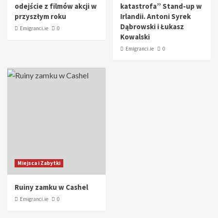
odejście z filmów akcji w
katastrofa” Stand-up w
przyszłym roku
Irlandii. Antoni Syrek
Dąbrowski i Łukasz
Emigranci.ie
0
Kowalski
Emigranci.ie
0
Miejsca i Zabytki
Ruiny zamku w Cashel
Emigranci.ie
0