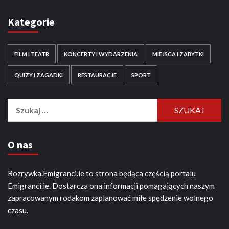
Kategorie
FILM I TEATR
KONCERTY I WYDARZENIA
MIEJSCA I ZABYTKI
QUIZY I ZAGADKI
RESTAURACJE
SPORT
Szukaj:
O nas
Rozrywka.Emigranci.ie to strona będąca częścią portalu
Emigranci.ie. Dostarcza ona informacji pomagających naszym
zapracowanym rodakom zaplanować miłe spędzenie wolnego
czasu.