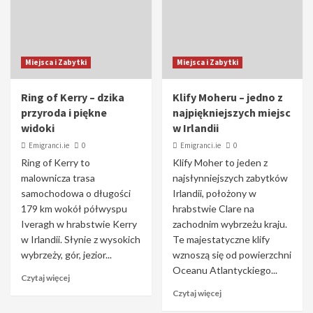
Miejsca i Zabytki
Miejsca i Zabytki
Ring of Kerry – dzika
Klify Moheru – jedno z
przyroda i piękne
najpiękniejszych miejsc
widoki
w Irlandii
Emigranci.ie
0
Emigranci.ie
0
Ring of Kerry to
Klify Moher to jeden z
malownicza trasa
najsłynniejszych zabytków
samochodowa o długości
Irlandii, położony w
179 km wokół półwyspu
hrabstwie Clare na
Iveragh w hrabstwie Kerry
zachodnim wybrzeżu kraju.
w Irlandii. Słynie z wysokich
Te majestatyczne klify
wybrzeży, gór, jezior...
wznoszą się od powierzchni
Oceanu Atlantyckiego...
Czytaj więcej
Czytaj więcej