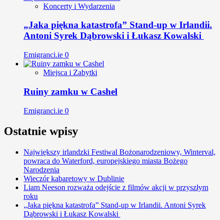
Koncerty i Wydarzenia
„Jaka piękna katastrofa” Stand-up w Irlandii.
Antoni Syrek Dąbrowski i Łukasz Kowalski
Emigranci.ie
0
Miejsca i Zabytki
Ruiny zamku w Cashel
Emigranci.ie
0
Ostatnie wpisy
Największy irlandzki Festiwal Bożonarodzeniowy, Winterval,
powraca do Waterford, europejskiego miasta Bożego
Narodzenia
Wieczór kabaretowy w Dublinie
Liam Neeson rozważa odejście z filmów akcji w przyszłym
roku
„Jaka piękna katastrofa” Stand-up w Irlandii. Antoni Syrek
Dąbrowski i Łukasz Kowalski