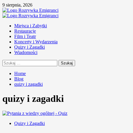
Skip
9 sierpnia, 2026
to
content
Primary
Menu
Miejsca i Zabytki
Restauracje
Film i Teatr
Koncerty i Wydarzenia
Quizy i Zagadki
Wiadomości
Szukaj:
Home
Blog
quizy i zagadki
quizy i zagadki
Quizy i Zagadki