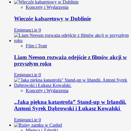
Koncerty i Wydarzenia
Wieczór kabaretowy w Dublinie
Emigranci.ie
0
Film i Teatr
Liam Neeson rozważa odejście z filmów akcji w
przyszłym roku
Emigranci.ie
0
Koncerty i Wydarzenia
„Jaka piękna katastrofa” Stand-up w Irlandii.
Antoni Syrek Dąbrowski i Łukasz Kowalski
Emigranci.ie
0
Miejsca i Zabytki