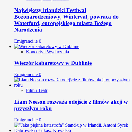
Największy irlandzki Festiwal
Bożonarodzeniowy, Winterval, powraca do
Waterford, europejskiego miasta Bożego
Narodzenia
Emigranci.ie
0
Koncerty i Wydarzenia
Wieczór kabaretowy w Dublinie
Emigranci.ie
0
Film i Teatr
Liam Neeson rozważa odejście z filmów akcji w
przyszłym roku
Emigranci.ie
0