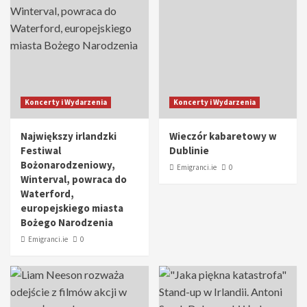
Koncerty i Wydarzenia
Koncerty i Wydarzenia
Największy irlandzki
Wieczór kabaretowy w
Festiwal
Dublinie
Bożonarodzeniowy,
Emigranci.ie
0
Winterval, powraca do
Waterford,
europejskiego miasta
Bożego Narodzenia
Emigranci.ie
0