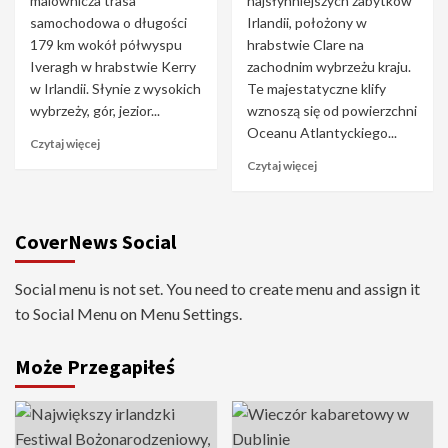
malownicza trasa
najsłynniejszych zabytków
samochodowa o długości
Irlandii, położony w
179 km wokół półwyspu
hrabstwie Clare na
Iveragh w hrabstwie Kerry
zachodnim wybrzeżu kraju.
w Irlandii. Słynie z wysokich
Te majestatyczne klify
wybrzeży, gór, jezior...
wznoszą się od powierzchni
Oceanu Atlantyckiego...
Czytaj więcej
Czytaj więcej
CoverNews Social
Social menu is not set. You need to create menu and assign it
to Social Menu on Menu Settings.
Może Przegapiłeś