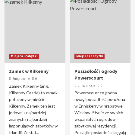
Miejsca i Zabytki
Miejsca i Zabytki
Zamek w Kilkenny
Posiadłość i ogrody
Powerscourt
Emigranci.ie
0
Emigranci.ie
0
Zamek Kilkenny (ang.
Kilkenny Castle) to zamek
Powerscourt to godna
położony w mieście
uwagi posiadłość położona
Kilkenny. Zamek ten jest
w Enniskerry w hrabstwie
jednym z najbardziej
Wicklow. Słynie ze swoich
znanych i najbardziej
wspaniałych ogrodów i
imponujących zabytków w
zabytkowej rezydencji.
Irlandii. Został...
Początki posiadłości sięgają