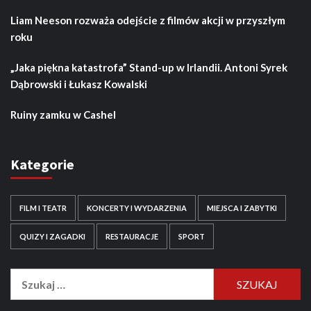
Liam Neeson rozważa odejście z filmów akcji w przyszłym
roku
„Jaka piękna katastrofa” Stand-up w Irlandii. Antoni Syrek
Dąbrowski i Łukasz Kowalski
Ruiny zamku w Cashel
Kategorie
FILM I TEATR
KONCERTY I WYDARZENIA
MIEJSCA I ZABYTKI
QUIZY I ZAGADKI
RESTAURACJE
SPORT
Szukaj: