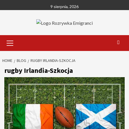
Skip
9 sierpnia, 2026
to
content
Primary
Menu
HOME
BLOG
RUGBY IRLANDIA-SZKOCJA
rugby Irlandia-Szkocja