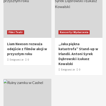
Film i Teatr
Koncerty i Wydarzenia
Liam Neeson rozważa
„Jaka piękna
odejście z filmów akcji w
katastrofa” Stand-up w
przyszłym roku
Irlandii. Antoni Syrek
Dąbrowski i Łukasz
Emigranci.ie
0
Kowalski
Emigranci.ie
0