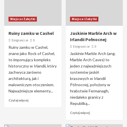
Miejsca i Zabytki
Miejsca i Zabytki
Ruiny zamku w Cashel
Jaskinie Marble Arch w
Irlandii Połnocnej
Emigranci.ie
0
Emigranci.ie
0
Ruiny zamku w Cashel,
znane jako Rock of Cashel,
Jaskinie Marble Arch (ang.
to imponujący kompleks
Marble Arch Caves) to
historyczny w Irlandii, który
jeden z najważniejszych
zachwyca zarówno
systemów jaskiń
architekturą, jak i
krasowych w Irlandii
malowniczym otoczeniem.
Północnej, położony w
Najważniejsze elementy...
hrabstwie Fermanagh,
niedaleko granicy z
Czytaj więcej
Republiką...
Czytaj więcej