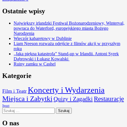
Ostatnie wpisy
Największy irlandzki Festiwal Bożonarodzeniowy, Winterval,
powraca do Waterford, europejskiego miasta Bożego
Narodzenia
Wieczór kabaretowy w Dublinie
Liam Neeson rozważa odejście z filmów akcji w przyszłym
roku
„Jaka piękna katastrofa” Stand-up w Irlandii. Antoni Syrek
Dąbrowski i Łukasz Kowalski
Ruiny zamku w Cashel
Kategorie
Koncerty i Wydarzenia
Film i Teatr
Miejsca i Zabytki
Restauracje
Quizy i Zagadki
Sport
Szukaj:
O nas