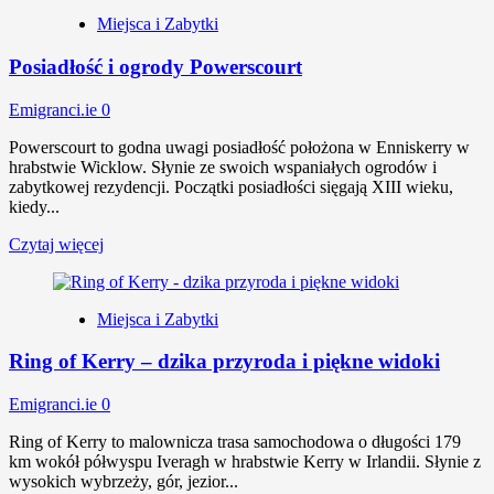
Miejsca i Zabytki
Posiadłość i ogrody Powerscourt
Emigranci.ie
0
Powerscourt to godna uwagi posiadłość położona w Enniskerry w
hrabstwie Wicklow. Słynie ze swoich wspaniałych ogrodów i
zabytkowej rezydencji. Początki posiadłości sięgają XIII wieku,
kiedy...
Czytaj więcej
Miejsca i Zabytki
Ring of Kerry – dzika przyroda i piękne widoki
Emigranci.ie
0
Ring of Kerry to malownicza trasa samochodowa o długości 179
km wokół półwyspu Iveragh w hrabstwie Kerry w Irlandii. Słynie z
wysokich wybrzeży, gór, jezior...