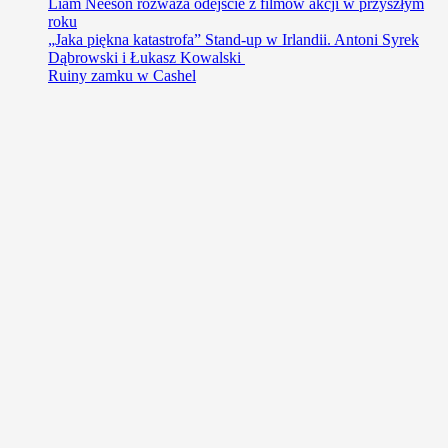
Liam Neeson rozważa odejście z filmów akcji w przyszłym
roku
„Jaka piękna katastrofa” Stand-up w Irlandii. Antoni Syrek
Dąbrowski i Łukasz Kowalski
Ruiny zamku w Cashel