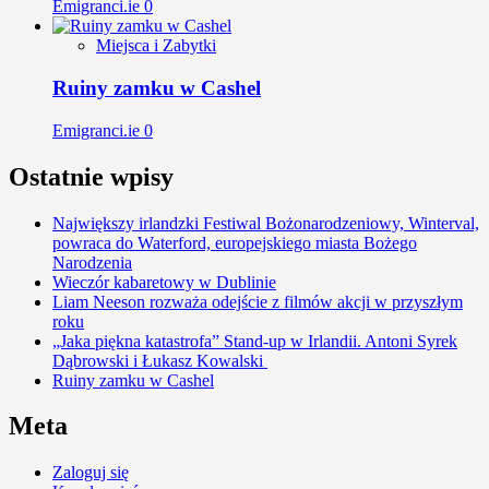
Emigranci.ie
0
Miejsca i Zabytki
Ruiny zamku w Cashel
Emigranci.ie
0
Ostatnie wpisy
Największy irlandzki Festiwal Bożonarodzeniowy, Winterval,
powraca do Waterford, europejskiego miasta Bożego
Narodzenia
Wieczór kabaretowy w Dublinie
Liam Neeson rozważa odejście z filmów akcji w przyszłym
roku
„Jaka piękna katastrofa” Stand-up w Irlandii. Antoni Syrek
Dąbrowski i Łukasz Kowalski
Ruiny zamku w Cashel
Meta
Zaloguj się