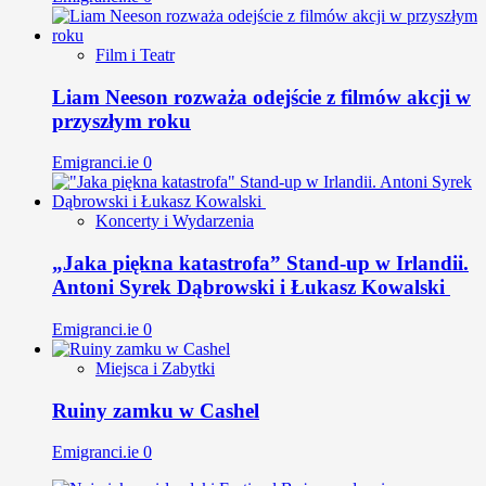
Film i Teatr
Liam Neeson rozważa odejście z filmów akcji w
przyszłym roku
Emigranci.ie
0
Koncerty i Wydarzenia
„Jaka piękna katastrofa” Stand-up w Irlandii.
Antoni Syrek Dąbrowski i Łukasz Kowalski
Emigranci.ie
0
Miejsca i Zabytki
Ruiny zamku w Cashel
Emigranci.ie
0