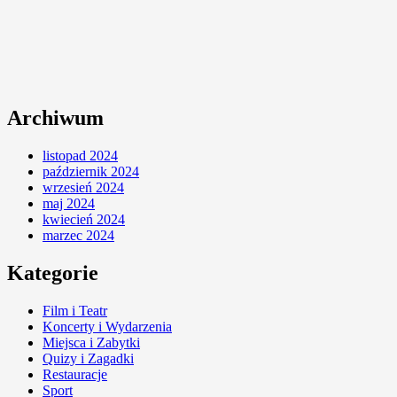
Archiwum
listopad 2024
październik 2024
wrzesień 2024
maj 2024
kwiecień 2024
marzec 2024
Kategorie
Film i Teatr
Koncerty i Wydarzenia
Miejsca i Zabytki
Quizy i Zagadki
Restauracje
Sport