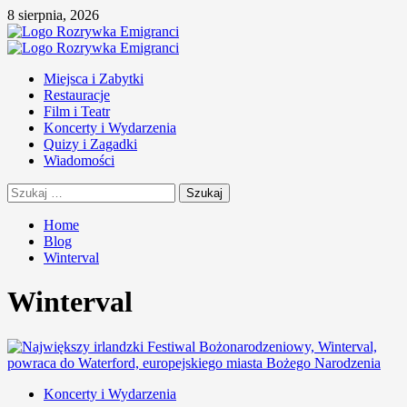
Skip
8 sierpnia, 2026
to
content
Primary
Menu
Miejsca i Zabytki
Restauracje
Film i Teatr
Koncerty i Wydarzenia
Quizy i Zagadki
Wiadomości
Szukaj:
Home
Blog
Winterval
Winterval
Koncerty i Wydarzenia