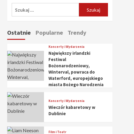
Szukaj:
Ostatnie
Popularne
Trendy
Koncerty i Wydarzenia
Największy irlandzki
Festiwal
Bożonarodzeniowy,
Winterval, powraca do
Waterford, europejskiego
miasta Bożego Narodzenia
Koncerty i Wydarzenia
Wieczór kabaretowy w
Dublinie
Film i Teatr