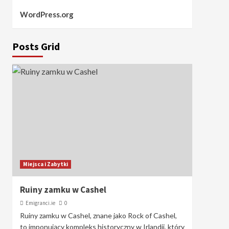
WordPress.org
Posts Grid
Miejsca i Zabytki
Ruiny zamku w Cashel
Emigranci.ie
0
Ruiny zamku w Cashel, znane jako Rock of Cashel,
to imponujący kompleks historyczny w Irlandii, który