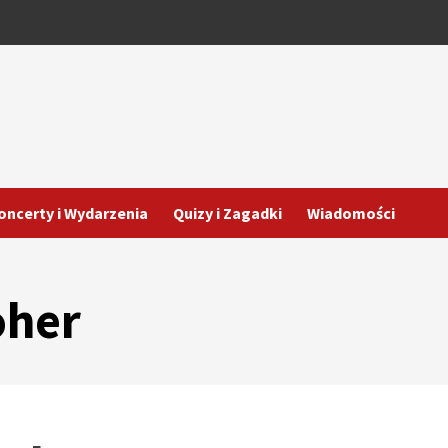
oncerty i Wydarzenia
Quizy i Zagadki
Wiadomości
oher