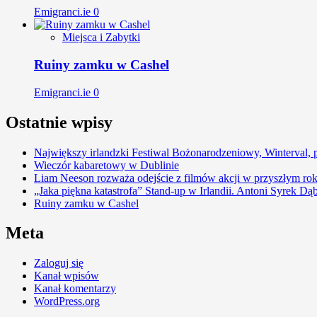
Emigranci.ie
0
Miejsca i Zabytki
Ruiny zamku w Cashel
Emigranci.ie
0
Ostatnie wpisy
Największy irlandzki Festiwal Bożonarodzeniowy, Winterval, 
Wieczór kabaretowy w Dublinie
Liam Neeson rozważa odejście z filmów akcji w przyszłym ro
„Jaka piękna katastrofa” Stand-up w Irlandii. Antoni Syrek D
Ruiny zamku w Cashel
Meta
Zaloguj się
Kanał wpisów
Kanał komentarzy
WordPress.org