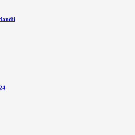
landii
024