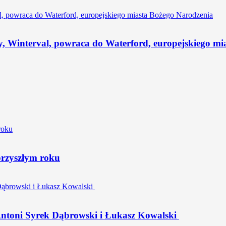
y, Winterval, powraca do Waterford, europejskiego mi
przyszłym roku
 Antoni Syrek Dąbrowski i Łukasz Kowalski