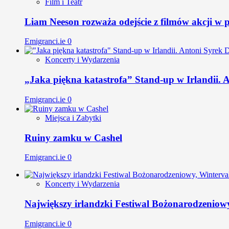
Film i Teatr
Liam Neeson rozważa odejście z filmów akcji w 
Emigranci.ie
0
Koncerty i Wydarzenia
„Jaka piękna katastrofa” Stand-up w Irlandii.
Emigranci.ie
0
Miejsca i Zabytki
Ruiny zamku w Cashel
Emigranci.ie
0
Koncerty i Wydarzenia
Największy irlandzki Festiwal Bożonarodzeniow
Emigranci.ie
0