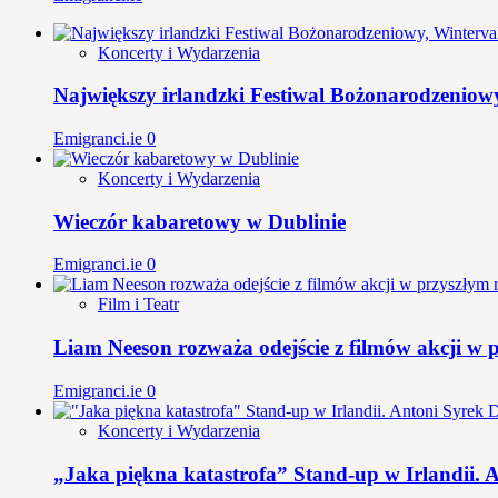
Koncerty i Wydarzenia
Największy irlandzki Festiwal Bożonarodzeniow
Emigranci.ie
0
Koncerty i Wydarzenia
Wieczór kabaretowy w Dublinie
Emigranci.ie
0
Film i Teatr
Liam Neeson rozważa odejście z filmów akcji w 
Emigranci.ie
0
Koncerty i Wydarzenia
„Jaka piękna katastrofa” Stand-up w Irlandii.