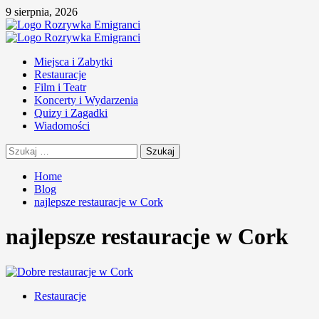
Skip
9 sierpnia, 2026
to
content
Primary
Menu
Miejsca i Zabytki
Restauracje
Film i Teatr
Koncerty i Wydarzenia
Quizy i Zagadki
Wiadomości
Szukaj:
Home
Blog
najlepsze restauracje w Cork
najlepsze restauracje w Cork
Restauracje