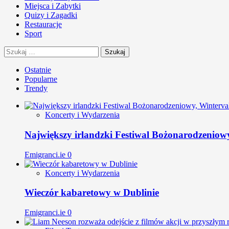
Miejsca i Zabytki
Quizy i Zagadki
Restauracje
Sport
Szukaj:
Ostatnie
Popularne
Trendy
Koncerty i Wydarzenia
Największy irlandzki Festiwal Bożonarodzeniow
Emigranci.ie
0
Koncerty i Wydarzenia
Wieczór kabaretowy w Dublinie
Emigranci.ie
0