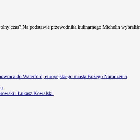
 wolny czas? Na podstawie przewodnika kulinarnego Michelin wybraliśm
powraca do Waterford, europejskiego miasta Bożego Narodzenia
ku
ąbrowski i Łukasz Kowalski