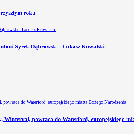
przyszłym roku
 Antoni Syrek Dąbrowski i Łukasz Kowalski
y, Winterval, powraca do Waterford, europejskiego mi